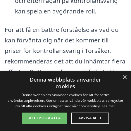
och efterfrågan på kontrollansvarig
kan spela en avgörande roll.
För att få en bättre förståelse av vad du
kan förvänta dig när det kommer till
priser för kontrollansvarig i Torsåker,
rekommenderas det att du inhämtar flera
offerter. Detta ger dig en möjlighet att
×
Denna webbplats använder
jämföra priser och tjänster, samt att hitta
cookies
den lösning som bäst passar dina behov.
Denna webbplats använder cookies för att förbättra
användarupplevelsen. Genom att använda vår webbplats samtycker
Plattformen kontrollansvarig-pris.se gör
du till alla cookies i enlighet med vår cookiepolicy.
Läs mer
det enkelt att begära offerter från olika
ACCEPTERA ALLA
AVVISA ALLT
företag, så att du kan fatta det bästa