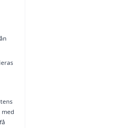
rån
ieras
etens
t med
få