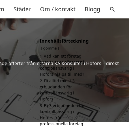
m
Städer
Om / kontakt
Blogg
Innehållsförteckning
gömma
1
Vad kan ett företag
som är specialiserat på
nde offerter från erfarna KA-konsulter i Hofors – direkt
kontrollansvarig i
Hofors hjälpa till med?
2
Få alltid minst 3
erbjudanden för
kontrollansvarig i
Hofors
3
Få 3 erbjudanden för
kontrollansvarig i
Hofors från
professionella företag