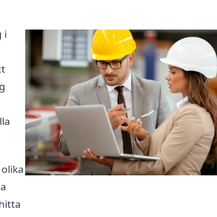
 i
tt
ig
lla
olika
ra
hitta