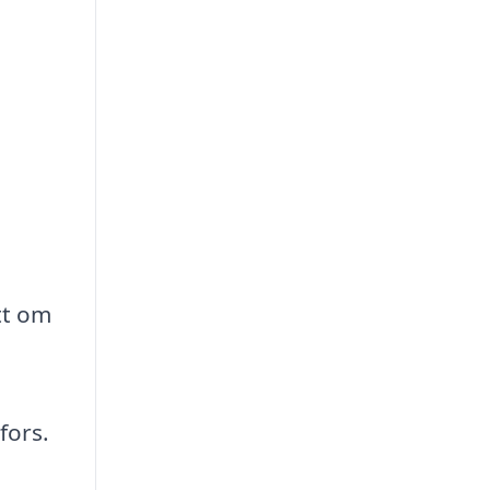
tt om
fors.