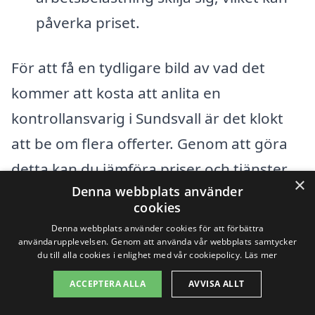
påverka priset.
För att få en tydligare bild av vad det
kommer att kosta att anlita en
kontrollansvarig i Sundsvall är det klokt
att be om flera offerter. Genom att göra
detta kan du jämföra priser och tjänster
×
Denna webbplats använder
som erbjuds, samt säkerställa att du får
cookies
den expertis och hjälp som just ditt
Denna webbplats använder cookies för att förbättra
projekt behöver. Använd gärna
användarupplevelsen. Genom att använda vår webbplats samtycker
du till alla cookies i enlighet med vår cookiepolicy.
Läs mer
plattformar som kontrollansvarig-pris.se
ACCEPTERA ALLA
AVVISA ALLT
för att hitta kvalificerade och pålitliga