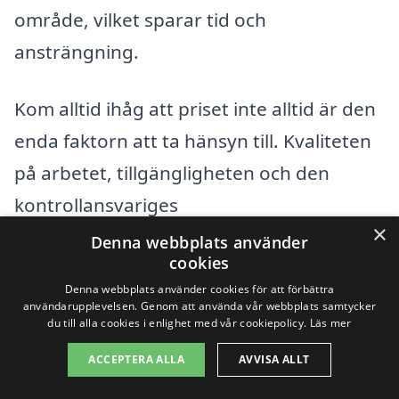
område, vilket sparar tid och
ansträngning.
Kom alltid ihåg att priset inte alltid är den
enda faktorn att ta hänsyn till. Kvaliteten
på arbetet, tillgängligheten och den
kontrollansvariges
×
kommunikationsförmåga är också
Denna webbplats använder
cookies
vägledande för hur bra erbjudandet
Denna webbplats använder cookies för att förbättra
verkligen är. Investera tid i att välja rätt
användarupplevelsen. Genom att använda vår webbplats samtycker
du till alla cookies i enlighet med vår cookiepolicy.
Läs mer
kontrollansvarig i Gåvsta, så att du kan
ACCEPTERA ALLA
AVVISA ALLT
säkerställa att ditt byggprojekt blir
framgångsrikt och följer alla gällande