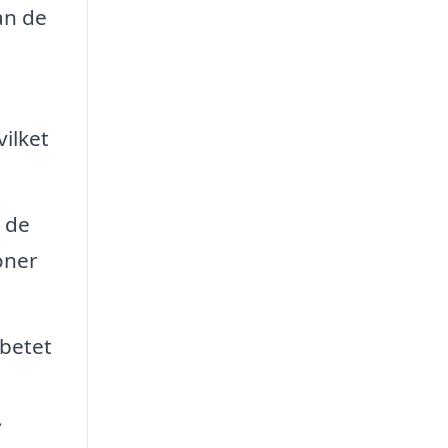
an de
vilket
 de
oner
betet
.