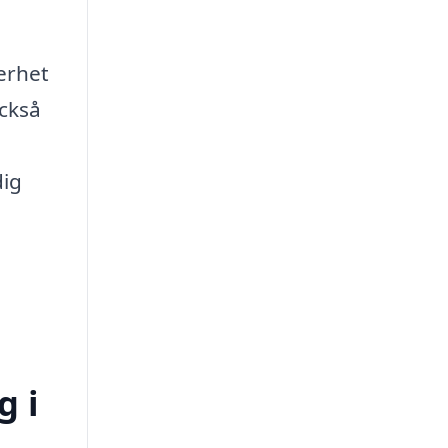
erhet
också
dig
g i