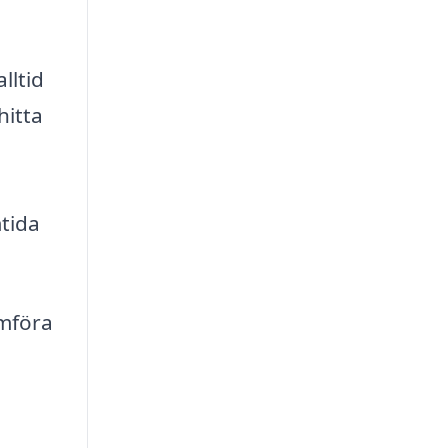
lltid
hitta
mtida
ämföra