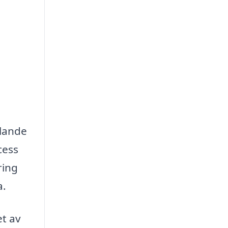
llande
cess
ring
a.
et av