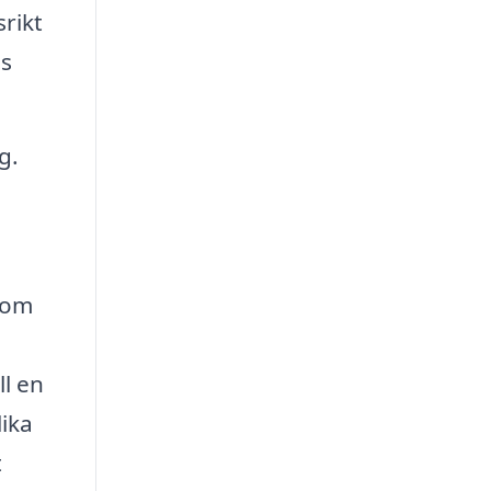
rikt
ns
g.
nom
ll en
lika
t