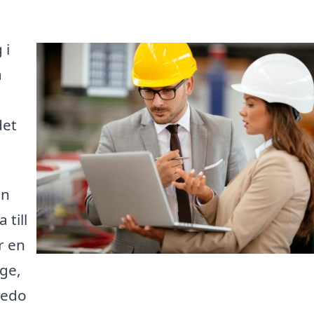
 i
å
det
en
 till
r en
ge,
redo