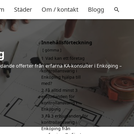
m
Städer
Om / kontakt
Blogg
Innehållsförteckning
g
gömma
1
Vad kan ett företag
som är specialiserat på
indande offerter från erfarna KA-konsulter i Enköping –
kontrollansvarig i
Enköping hjälpa till
med?
2
Få alltid minst 3
erbjudanden för
kontrollansvarig i
Enköping
3
Få 3 erbjudanden för
kontrollansvarig i
Enköping från