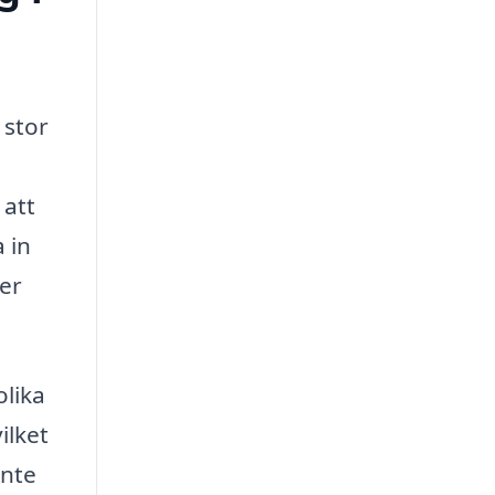
 stor
 att
 in
ver
olika
ilket
inte