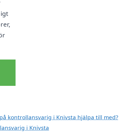
r
igt
rer,
ör
på kontrollansvarig i Knivsta hjälpa till med?
lansvarig i Knivsta