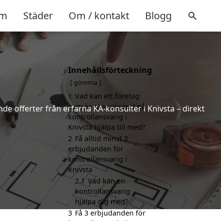
m
Städer
Om / kontakt
Blogg
Innehållsförteckning
gömma
1
Vad kan ett företag
som är specialiserat på
nde offerter från erfarna KA-konsulter i Knivsta – direkt
kontrollansvarig i
Knivsta hjälpa till med?
2
Få alltid minst 3
erbjudanden för
kontrollansvarig i
Knivsta
2.1
Vad kan en
kontrollansvarig
hjälpa dig med?
3
Få 3 erbjudanden för