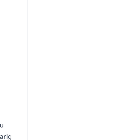
du
arig