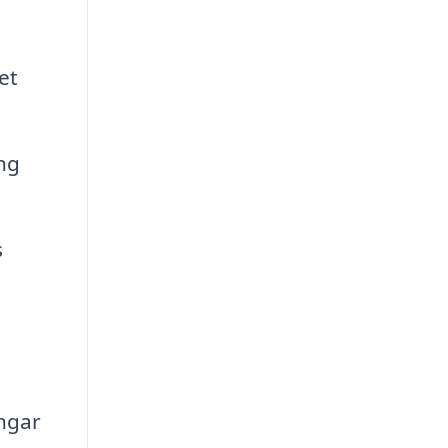
et
ng
s
ingar