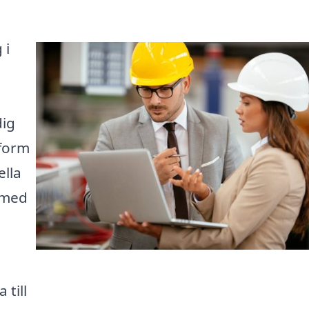
 i
dig
form
ella
 med
 till