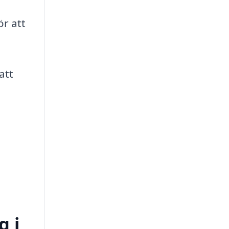
ör att
att
g i