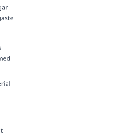
gar
gaste
a
 med
rial
t