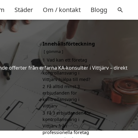
m
Städer
Om / kontakt
Blogg
Innehållsförteckning
gömma
1
Vad kan ett företag
som är specialiserat på
de offerter från erfarna KA-konsulter i Vittjärv – direkt
kontrollansvarig i
Vittjärv hjälpa till med?
2
Få alltid minst 3
erbjudanden för
kontrollansvarig i
Vittjärv
3
Få 3 erbjudanden för
kontrollansvarig i
Vittjärv från
professionella företag