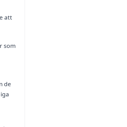
e att
er som
m de
diga