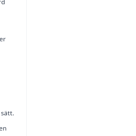
rd
er
sätt.
 en