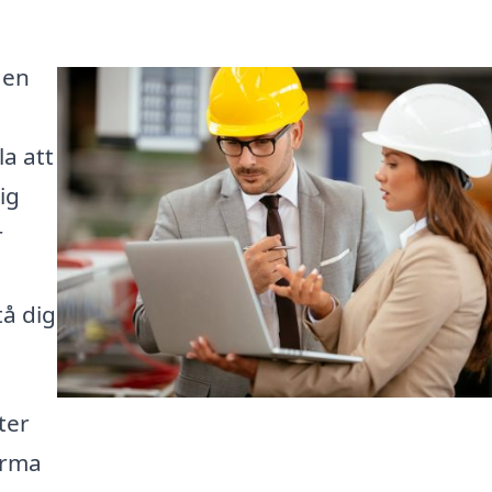
 en
la att
ig
r
tå dig
ter
firma