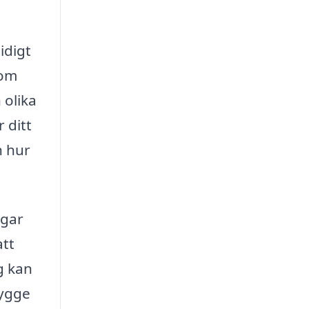
idigt
som
 olika
 ditt
h hur
agar
att
g kan
bygge