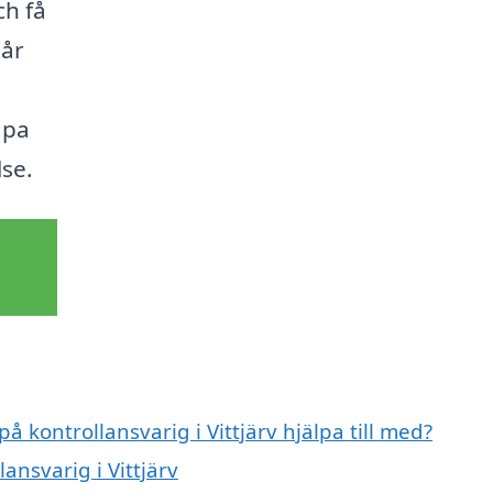
ch få
tår
apa
se.
å kontrollansvarig i Vittjärv hjälpa till med?
ansvarig i Vittjärv