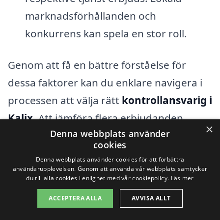
marknadsförhållanden och
konkurrens kan spela en stor roll.
Genom att få en bättre förståelse för
dessa faktorer kan du enklare navigera i
processen att välja rätt
kontrollansvarig i
Kalix
. Att jämföra flera erbjudanden
×
Denna webbplats använder
kommer att hjälpa dig att hitta en tjänst
cookies
som passar både dina behov och din
Denna webbplats använder cookies för att förbättra
budget. Det är också en god idé att ställa
användarupplevelsen. Genom att använda vår webbplats samtycker
du till alla cookies i enlighet med vår cookiepolicy.
Läs mer
frågor och be om referenser för att
ACCEPTERA ALLA
AVVISA ALLT
säkerställa att du får en professionell och