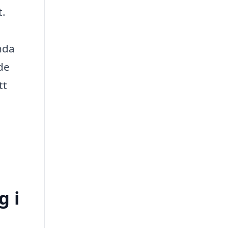
t.
ända
de
tt
g i