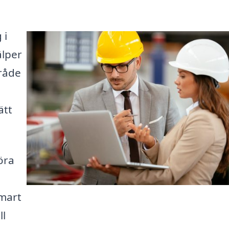
 i
älper
mråde
ätt
öra
smart
ll