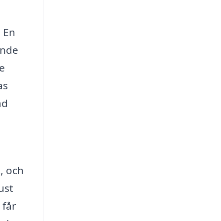
. En
ande
de
as
ad
t, och
ust
 får