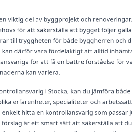
r en viktig del av byggprojekt och renoveringar
övs för att säkerställa att bygget följer gäll
bidrar till tryggheten för både byggherren och 
an därför vara fördelaktigt att alltid inhämt
ansvariga för att få en bättre förståelse för v
naderna kan variera.
ontrollansvarig i Stocka, kan du jämföra både
olika erfarenheter, specialiteter och arbetssät
u enkelt hitta en kontrollansvarig som passar j
örslag är ett smart sätt att säkerställa att du