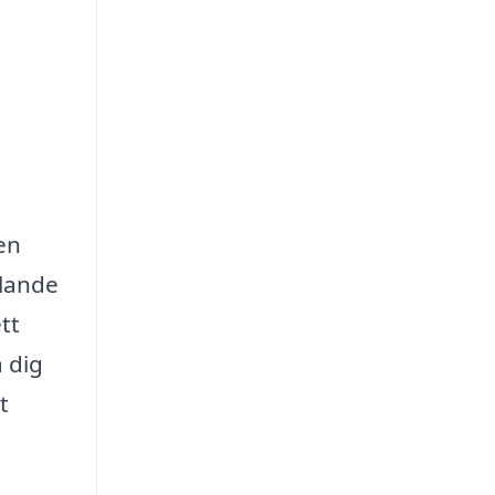
en
llande
tt
 dig
t