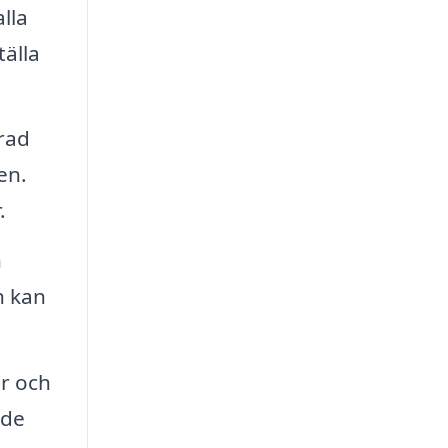
lla
tälla
erad
en.
.
n
h kan
er och
nde