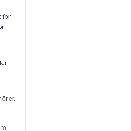
 för
la
a
ler
nörer.
som