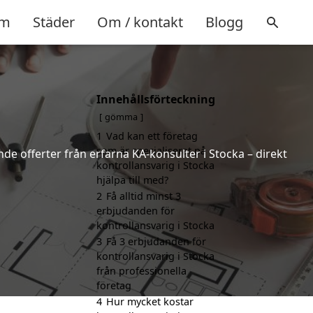
m
Städer
Om / kontakt
Blogg
Innehållsförteckning
gömma
1
Vad kan ett företag
som är specialiserat på
nde offerter från erfarna KA-konsulter i Stocka – direkt
kontrollansvarig i Stocka
hjälpa till med?
2
Få alltid minst 3
erbjudanden för
kontrollansvarig i Stocka
3
Få 3 erbjudanden för
kontrollansvarig i Stocka
från professionella
företag
4
Hur mycket kostar