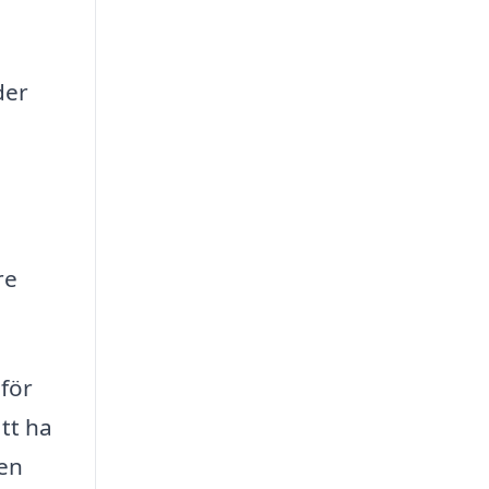
der
re
 för
att ha
ten