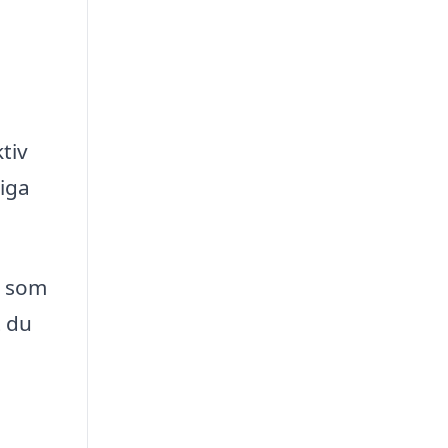
tiv
liga
g som
t du