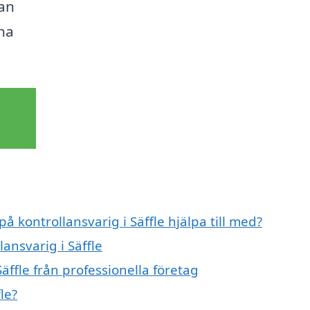
kan
ina
å kontrollansvarig i Säffle hjälpa till med?
lansvarig i Säffle
äffle från professionella företag
le?