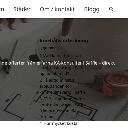
m
Städer
Om / kontakt
Blogg
Innehållsförteckning
gömma
1
Vad kan ett företag
som är specialiserat på
de offerter från erfarna KA-konsulter i Säffle – direkt
kontrollansvarig i Säffle
hjälpa till med?
2
Få alltid minst 3
erbjudanden för
kontrollansvarig i Säffle
3
Få 3 erbjudanden för
kontrollansvarig i Säffle
från professionella
företag
4
Hur mycket kostar