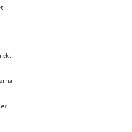
et
rekt
lerna
der