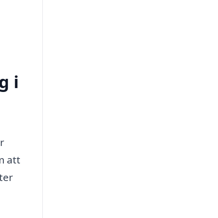
g i
r
m att
ter