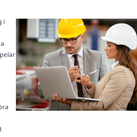
 i
ra
pelar
öra
t