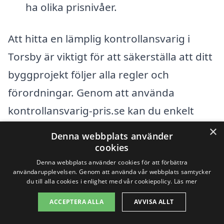
ha olika prisnivåer.
Att hitta en lämplig kontrollansvarig i
Torsby är viktigt för att säkerställa att ditt
byggprojekt följer alla regler och
förordningar. Genom att använda
kontrollansvarig-pris.se kan du enkelt
jämföra olika offerter och hitta det
×
Denna webbplats använder
företag som bäst matchar dina behov och
cookies
budget. Detta hjälper dig att få en bättre
Denna webbplats använder cookies för att förbättra
användarupplevelsen. Genom att använda vår webbplats samtycker
uppfattning om kostnaderna och göra ett
du till alla cookies i enlighet med vår cookiepolicy.
Läs mer
informerat val. Genom att göra din
ACCEPTERA ALLA
AVVISA ALLT
research kan du säkerställa att du får rätt