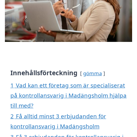
Innehållsförteckning
gömma
1
Vad kan ett företag som är specialiserat
på kontrollansvarig i Madängsholm hjälpa
till med?
2
Få alltid minst 3 erbjudanden för
kontrollansvarig i Madängsholm
3
Få 3 erbjudanden för kontrollansvarig i