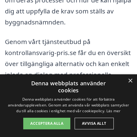
dig att uppfylla de krav som ställs av
byggnadsnämnden.
Genom vårt tjänsteutbud på
kontrollansvarig-pris.se får du en översikt
över tillgängliga alternativ och kan enkelt
inleda en dialog med professionella
×
Denna webbplats använder
kontrollansvariga i ditt område. Satsa på
cookies
kvalitet och säkerställ att du har rätt
Denna webbplats använder cookies för att förbättra
användarupplevelsen. Genom att använda vår webbplats samtycker
expertis vid din sida för att undvika
du till alla cookies i enlighet med vår cookiepolicy.
Läs mer
framtida problem i ditt byggprojekt.
ACCEPTERA ALLA
AVVISA ALLT