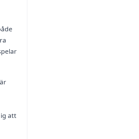
 både
öra
spelar
 är
ig att