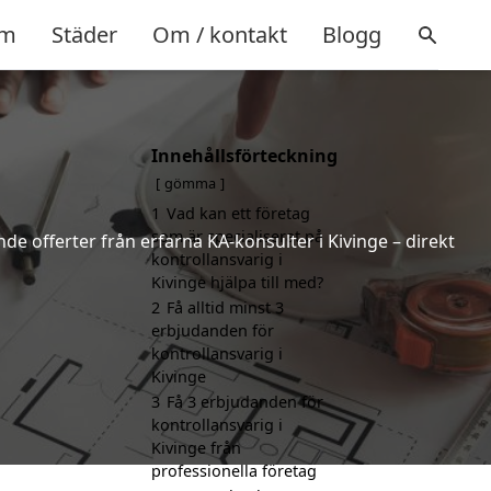
m
Städer
Om / kontakt
Blogg
Innehållsförteckning
gömma
1
Vad kan ett företag
som är specialiserat på
nde offerter från erfarna KA-konsulter i Kivinge – direkt
kontrollansvarig i
Kivinge hjälpa till med?
2
Få alltid minst 3
erbjudanden för
kontrollansvarig i
Kivinge
3
Få 3 erbjudanden för
kontrollansvarig i
Kivinge från
professionella företag