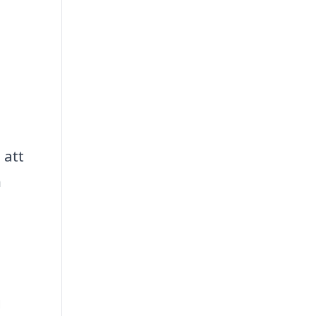
 att
n
g