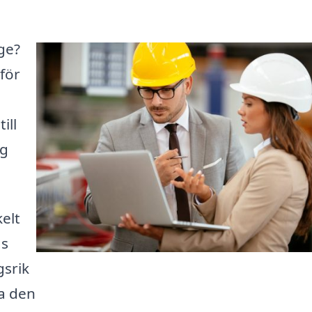
nge?
för
ill
ig
kelt
as
srik
ta den