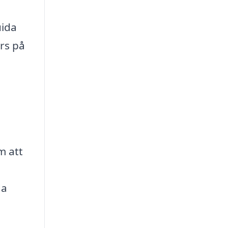
uida
rs på
m att
da