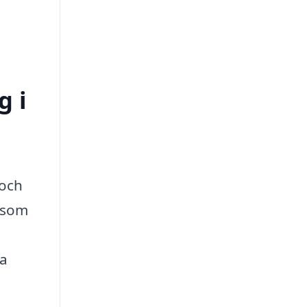
g i
 och
r som
ta