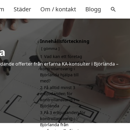
m
Städer
Om / kontakt
Blogg
Innehållsförteckning
a
gömma
1
Vad kan ett företag
som är specialiserat på
ndande offerter från erfarna KA-konsulter i Björlanda –
kontrollansvarig i
Björlanda hjälpa till
med?
2
Få alltid minst 3
erbjudanden för
kontrollansvarig i
Björlanda
3
Få 3 erbjudanden för
kontrollansvarig i
Björlanda från