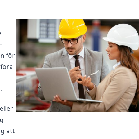
e
-
en för
mföra
.
eller
ig
ig att