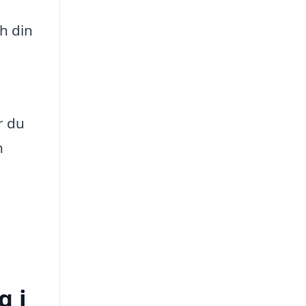
h din
r du
n
g i