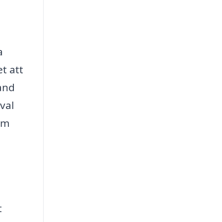
a
t att
hand
val
om
t