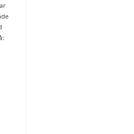
ar
ade
d
å: