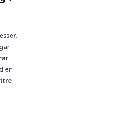
esser.
agar
rar
id en
ttre