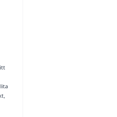
tt
lita
kt,