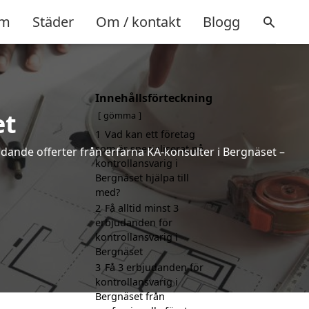
m
Städer
Om / kontakt
Blogg
Innehållsförteckning
et
gömma
1
Vad kan ett företag
som är specialiserat på
indande offerter från erfarna KA-konsulter i Bergnäset –
kontrollansvarig i
Bergnäset hjälpa till
med?
2
Få alltid minst 3
erbjudanden för
kontrollansvarig i
Bergnäset
3
Få 3 erbjudanden för
kontrollansvarig i
Bergnäset från