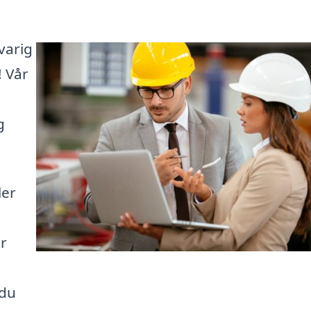
varig
! Vår
g
ler
er
 du