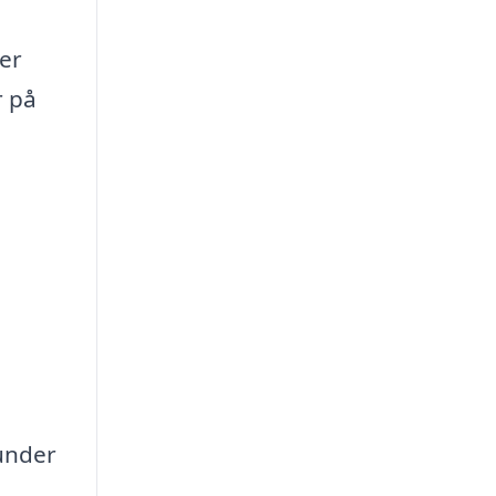
er
r på
 under