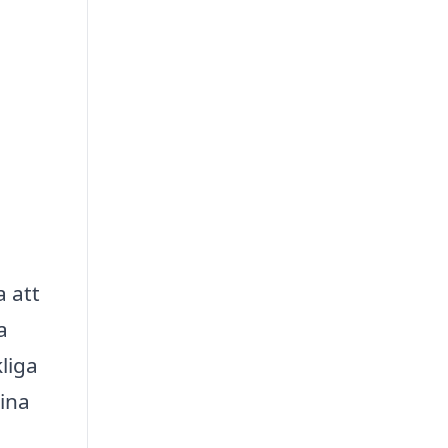
a att
a
liga
dina