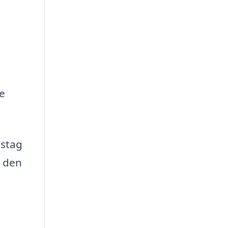
de
sstag
n den