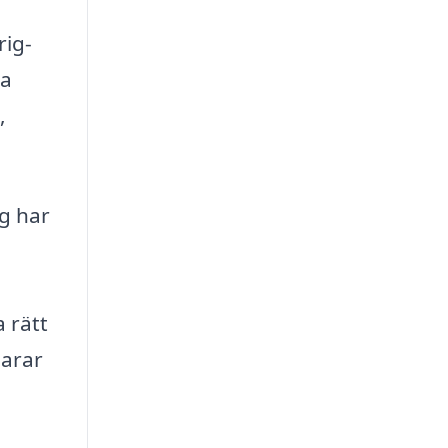
rig-
na
,
ag har
a rätt
parar