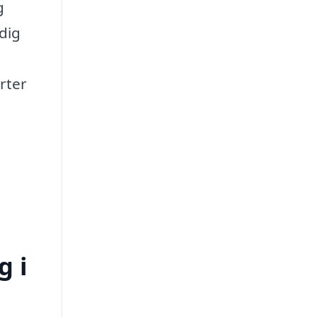
g
 dig
rter
g i