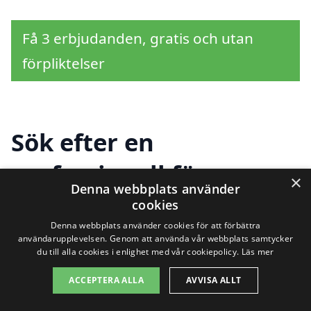
Få 3 erbjudanden, gratis och utan
förpliktelser
Sök efter en
professionell för
×
Denna webbplats använder
kontrollansvarig i
cookies
Denna webbplats använder cookies för att förbättra
andra städer nära
användarupplevelsen. Genom att använda vår webbplats samtycker
du till alla cookies i enlighet med vår cookiepolicy.
Läs mer
Alsike
ACCEPTERA ALLA
AVVISA ALLT