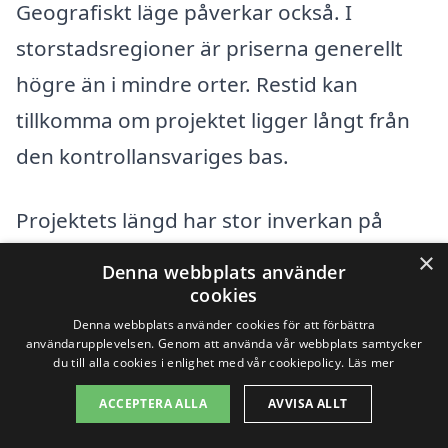
Geografiskt läge påverkar också. I
storstadsregioner är priserna generellt
högre än i mindre orter. Restid kan
tillkomma om projektet ligger långt från
den kontrollansvariges bas.
Projektets längd har stor inverkan på
totalkostnaden, särskilt vid timdebitering.
×
Denna webbplats använder
En förlängd byggprocess innebär fler
cookies
platsbesök och mer administrativt arbete.
Denna webbplats använder cookies för att förbättra
användarupplevelsen. Genom att använda vår webbplats samtycker
du till alla cookies i enlighet med vår cookiepolicy.
Läs mer
Kvalifikationsnivå spelar roll.
ACCEPTERA ALLA
AVVISA ALLT
Kontrollansvariga med certifiering för