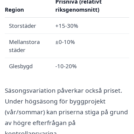
Prisnivå (relativt
Region
riksgenomsnitt)
Storstäder
+15-30%
Mellanstora
±0-10%
städer
Glesbygd
-10-20%
Säsongsvariation påverkar också priset.
Under högsäsong för byggprojekt
(vår/sommar) kan priserna stiga på grund
av högre efterfrågan på
kontrollansvariga.