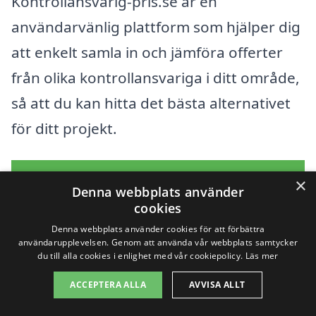
Kontrollansvarig-pris.se är en
användarvänlig plattform som hjälper dig
att enkelt samla in och jämföra offerter
från olika kontrollansvariga i ditt område,
så att du kan hitta det bästa alternativet
för ditt projekt.
Få 3 erbjudanden, gratis och utan
×
Denna webbplats använder
förpliktelser
cookies
Denna webbplats använder cookies för att förbättra
användarupplevelsen. Genom att använda vår webbplats samtycker
du till alla cookies i enlighet med vår cookiepolicy.
Läs mer
Sök efter en
ACCEPTERA ALLA
AVVISA ALLT