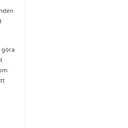
anden
t
n göra
t
som
tt