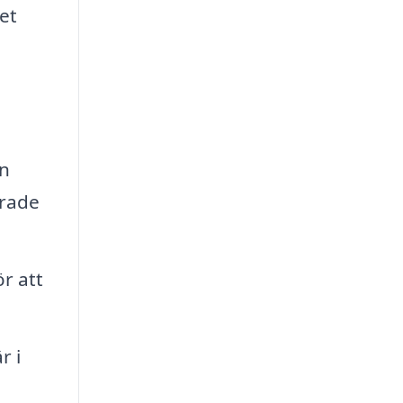
et
on
erade
ör att
r i