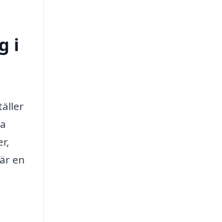
g i
äller
ta
r,
 är en