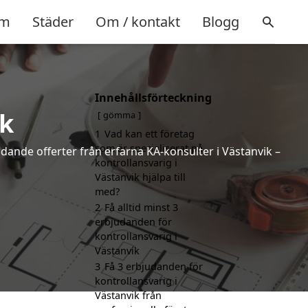
m
Städer
Om / kontakt
Blogg
Innehållsförteckning
ik
gömma
1
Vad kan ett företag
som är specialiserat på
ndande offerter från erfarna KA-konsulter i Västanvik –
kontrollansvarig i
Västanvik hjälpa till
med?
2
Få alltid minst 3
erbjudanden för
kontrollansvarig i
Västanvik
3
Få 3 erbjudanden för
kontrollansvarig i
Västanvik från