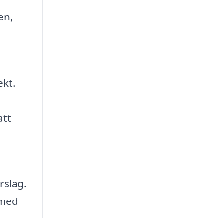
en,
ekt.
att
rslag.
 med