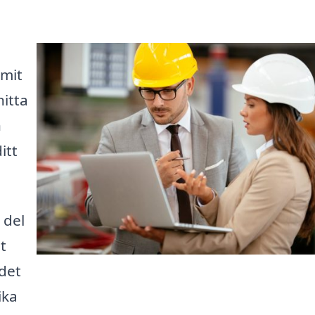
mmit
hitta
n
itt
 del
t
 det
ika