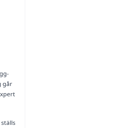
ygg-
g går
expert
ställs