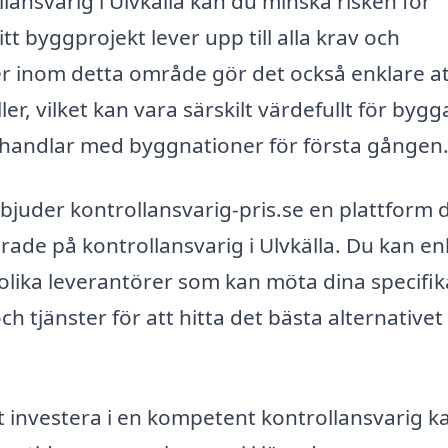
lansvarig i Ulvkälla kan du minska risken för
t byggprojekt lever upp till alla krav och
er inom detta område gör det också enklare a
ler, vilket kan vara särskilt värdefullt för bygg
 handlar med byggnationer för första gången
rbjuder kontrollansvarig-pris.se en plattform 
erade på kontrollansvarig i Ulvkälla. Du kan en
 olika leverantörer som kan möta dina specifik
h tjänster för att hitta det bästa alternativet
tt investera i en kompetent kontrollansvarig k