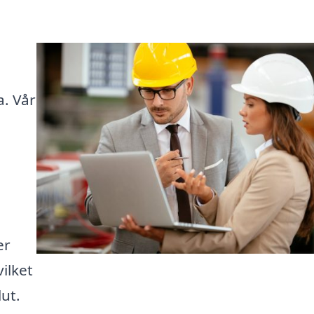
. Vår
er
vilket
ut.