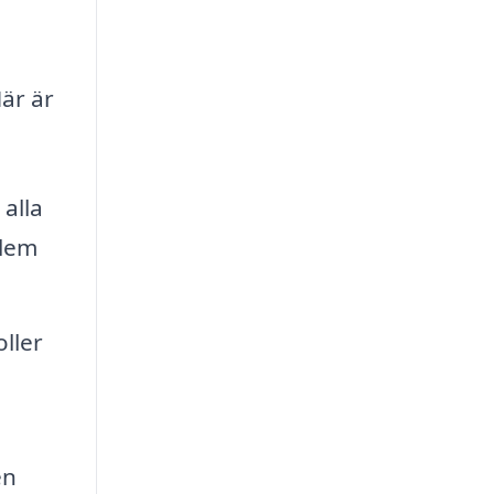
är är
alla
blem
ller
en