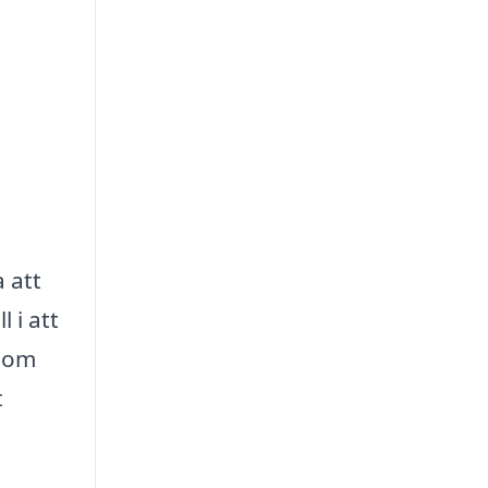
a att
 i att
 som
t