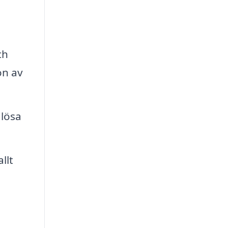
ch
on av
 lösa
llt