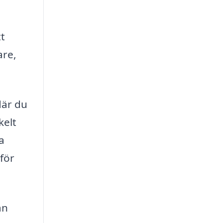
tt
are,
.
där du
kelt
a
 för
an