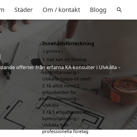
m
Städer
Om / kontakt
Blogg
Innehållsförteckning
a
gömma
1
Vad kan ett företag
som är specialiserat på
ndande offerter från erfarna KA-konsulter i Ulvkälla –
kontrollansvarig i
Ulvkälla hjälpa till med?
2
Få alltid minst 3
erbjudanden för
kontrollansvarig i
Ulvkälla
3
Få 3 erbjudanden för
kontrollansvarig i
Ulvkälla från
professionella företag