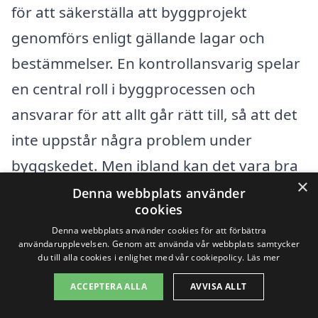
för att säkerställa att byggprojekt
genomförs enligt gällande lagar och
bestämmelser. En kontrollansvarig spelar
en central roll i byggprocessen och
ansvarar för att allt går rätt till, så att det
inte uppstår några problem under
byggskedet. Men ibland kan det vara bra
×
att även överväga alternativ i
Denna webbplats använder
cookies
angränsande städer för att hitta den allra
Denna webbplats använder cookies för att förbättra
bästa lösningen för dina behov.
användarupplevelsen. Genom att använda vår webbplats samtycker
du till alla cookies i enlighet med vår cookiepolicy.
Läs mer
Det finns flera städer i närheten av
ACCEPTERA ALLA
AVVISA ALLT
Tvärskog där du kan söka efter en