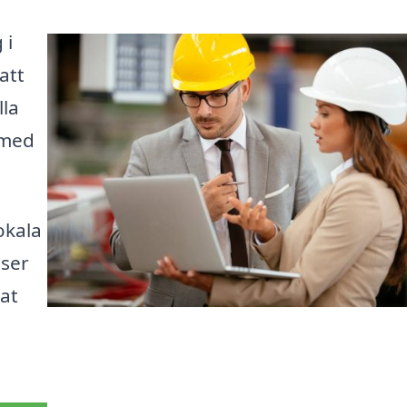
 i
att
lla
 med
okala
iser
kat