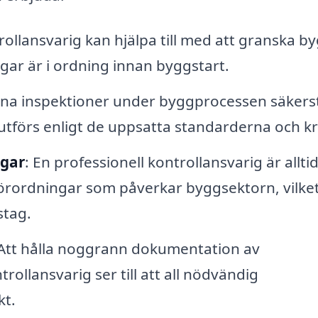
rollansvarig kan hjälpa till med att granska b
ngar är i ordning innan byggstart.
a inspektioner under byggprocessen säkerst
 utförs enligt de uppsatta standarderna och k
ngar
: En professionell kontrollansvarig är allti
örordningar som påverkar byggsektorn, vilke
stag.
 Att hålla noggrann dokumentation av
llansvarig ser till att all nödvändig
kt.