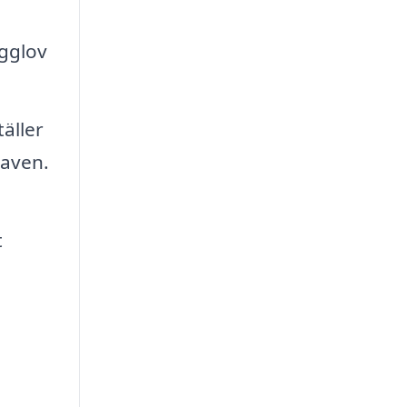
ygglov
äller
raven.
d
t