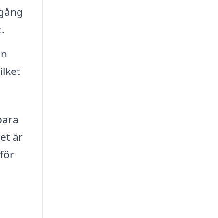
 gång
.
an
ilket
bara
et är
för