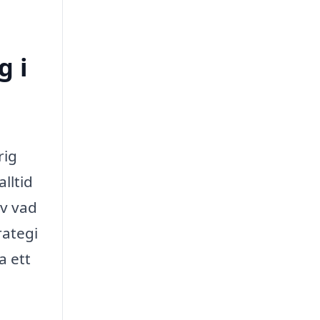
g i
rig
lltid
av vad
rategi
a ett