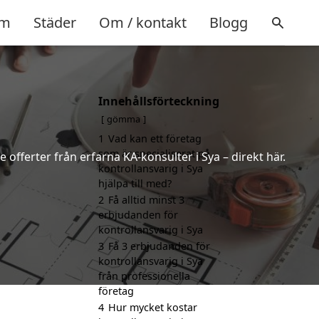
m
Städer
Om / kontakt
Blogg
Innehållsförteckning
gömma
1
Vad kan ett företag
som är specialiserat på
 offerter från erfarna KA-konsulter i Sya – direkt här.
kontrollansvarig i Sya
hjälpa till med?
2
Få alltid minst 3
erbjudanden för
kontrollansvarig i Sya
3
Få 3 erbjudanden för
kontrollansvarig i Sya
från professionella
företag
4
Hur mycket kostar