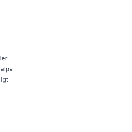
ler
jälpa
igt