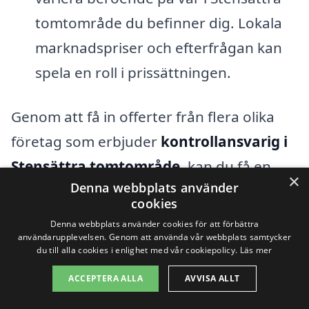
tomtområde du befinner dig. Lokala
marknadspriser och efterfrågan kan
spela en roll i prissättningen.
Genom att få in offerter från flera olika
företag som erbjuder
kontrollansvarig i
Stensättra tomtområde
, kan du få en
×
Denna webbplats använder
bättre förståelse för marknadspriserna
cookies
och vad olika aktörer kan erbjuda. Det är
Denna webbplats använder cookies för att förbättra
alltid en bra idé att jämföra dessa för att
användarupplevelsen. Genom att använda vår webbplats samtycker
du till alla cookies i enlighet med vår cookiepolicy.
Läs mer
hitta det förslag som bäst passar dina
ACCEPTERA ALLA
AVVISA ALLT
behov och din budget. Tänk också på att