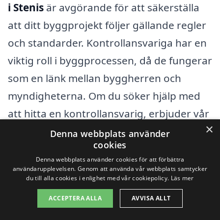
i Stenis
är avgörande för att säkerställa
att ditt byggprojekt följer gällande regler
och standarder. Kontrollansvariga har en
viktig roll i byggprocessen, då de fungerar
som en länk mellan byggherren och
myndigheterna. Om du söker hjälp med
att hitta en kontrollansvarig, erbjuder vår
×
plattform flera alternativ för att göra ditt
Denna webbplats använder
cookies
val enklare.
Denna webbplats använder cookies för att förbättra
användarupplevelsen. Genom att använda vår webbplats samtycker
Det finns många städer runt om i Stenis
du till alla cookies i enlighet med vår cookiepolicy.
Läs mer
där du kan söka efter kvalificerade
ACCEPTERA ALLA
AVVISA ALLT
kontrollansvariga. Här är några av dem: