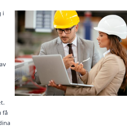
 i
 av
t.
 få
dina