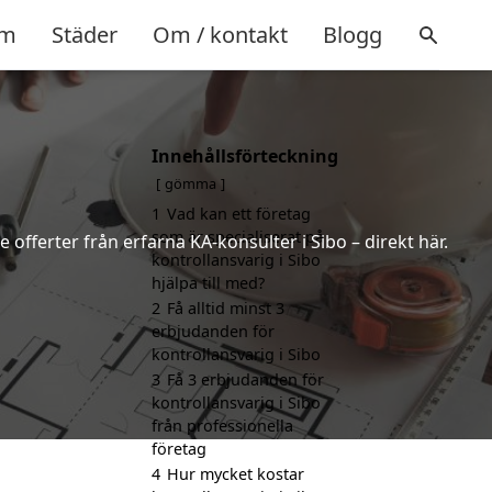
m
Städer
Om / kontakt
Blogg
Innehållsförteckning
gömma
1
Vad kan ett företag
som är specialiserat på
 offerter från erfarna KA-konsulter i Sibo – direkt här.
kontrollansvarig i Sibo
hjälpa till med?
2
Få alltid minst 3
erbjudanden för
kontrollansvarig i Sibo
3
Få 3 erbjudanden för
kontrollansvarig i Sibo
från professionella
företag
4
Hur mycket kostar