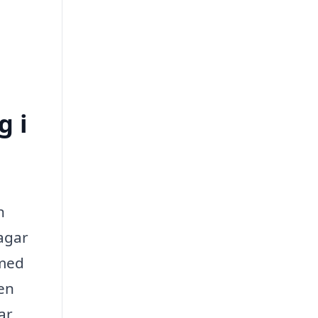
g i
n
lagar
 med
den
ar