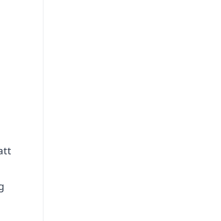
att
g