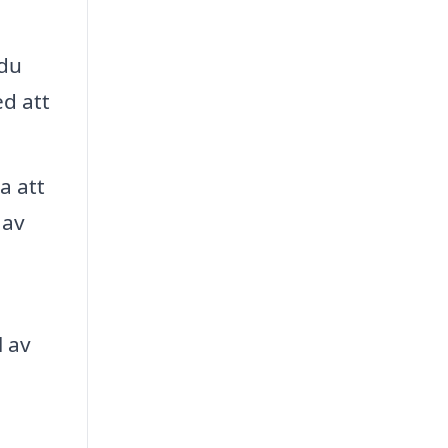
 du
ed att
a att
 av
l av