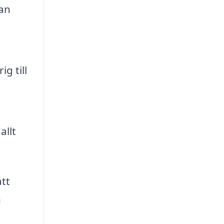
lan
g till
allt
att
n