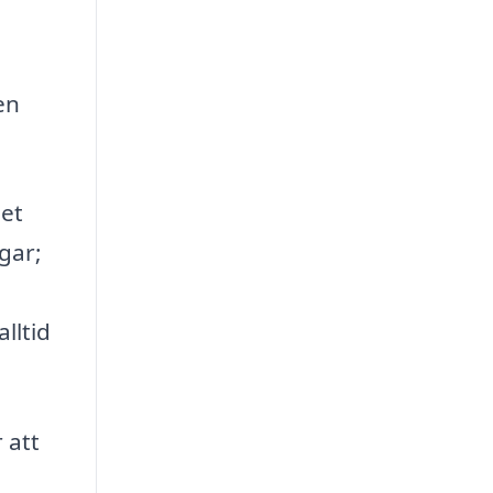
en
het
gar;
lltid
 att