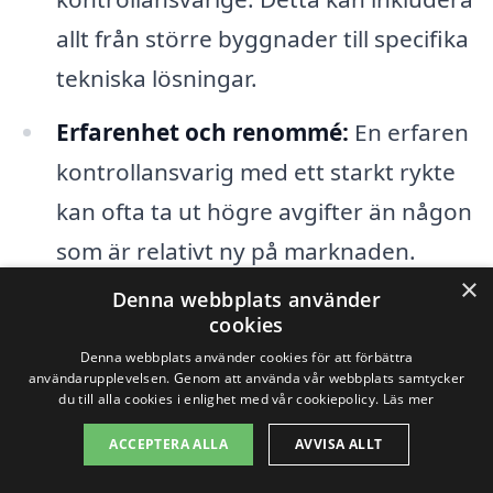
allt från större byggnader till specifika
tekniska lösningar.
Erfarenhet och renommé:
En erfaren
kontrollansvarig med ett starkt rykte
kan ofta ta ut högre avgifter än någon
som är relativt ny på marknaden.
×
Deras kunskaper och tidigare projekt
Denna webbplats använder
cookies
kan vara värdefulla för att säkerställa
Denna webbplats använder cookies för att förbättra
en smidig process.
användarupplevelsen. Genom att använda vår webbplats samtycker
du till alla cookies i enlighet med vår cookiepolicy.
Läs mer
Geografiskt läge:
Priserna kan också
ACCEPTERA ALLA
AVVISA ALLT
variera beroende på det specifika