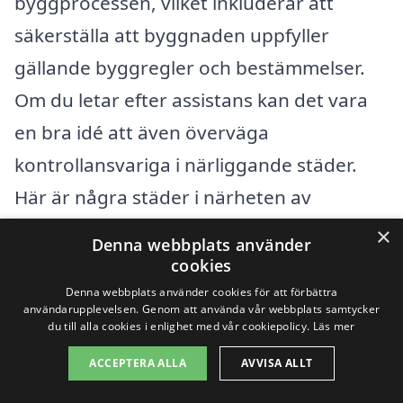
byggprocessen, vilket inkluderar att
säkerställa att byggnaden uppfyller
gällande byggregler och bestämmelser.
Om du letar efter assistans kan det vara
en bra idé att även överväga
kontrollansvariga i närliggande städer.
Här är några städer i närheten av
Rockhammar där du kan hitta
×
Denna webbplats använder
professionell hjälp:
cookies
Denna webbplats använder cookies för att förbättra
användarupplevelsen. Genom att använda vår webbplats samtycker
Lindesberg
du till alla cookies i enlighet med vår cookiepolicy.
Läs mer
Hällefors
ACCEPTERA ALLA
AVVISA ALLT