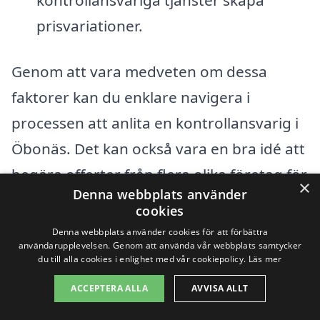
prisvariationer.
Genom att vara medveten om dessa
faktorer kan du enklare navigera i
processen att anlita en kontrollansvarig i
Öbonäs. Det kan också vara en bra idé att
begära offerter från flera olika företag för
×
Denna webbplats använder
att jämföra priser och tjänster.
cookies
Denna webbplats använder cookies för att förbättra
Som en del av din research, se också till
användarupplevelsen. Genom att använda vår webbplats samtycker
du till alla cookies i enlighet med vår cookiepolicy.
Läs mer
att ställa frågor om vad som ingår i deras
ACCEPTERA ALLA
AVVISA ALLT
tjänster, eventuella tilläggskostnader