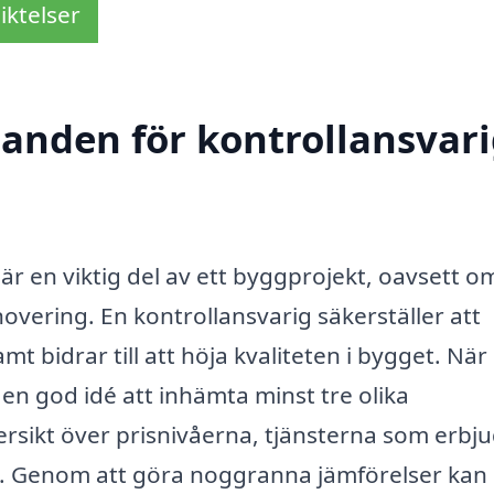
iktelser
danden för kontrollansvari
 är en viktig del av ett byggprojekt, oavsett o
vering. En kontrollansvarig säkerställer att
mt bidrar till att höja kvaliteten i bygget. När
d en god idé att inhämta minst tre olika
rsikt över prisnivåerna, tjänsterna som erbj
a. Genom att göra noggranna jämförelser kan