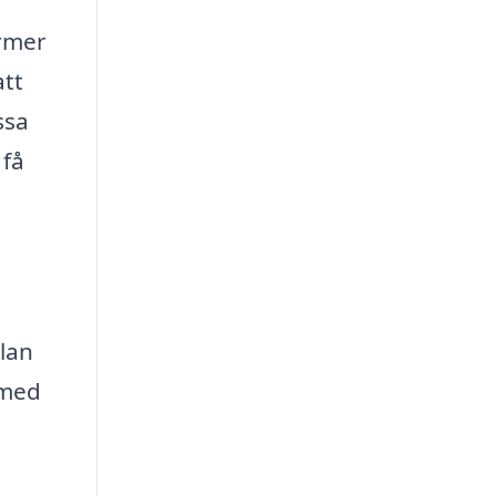
ormer
att
ssa
 få
plan
 med