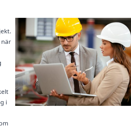
i
ekt.
 när
g
kelt
g i
som