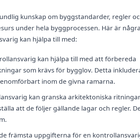
rundlig kunskap om byggstandarder, regler o
ig resurs under hela byggprocessen. Här är någr
varig kan hjälpa till med:
ollansvarig kan hjälpa till med att förbereda
ingar som krävs för bygglov. Detta inkluder
r genomförbart inom de givna ramarna.
ansvarig kan granska arkitektoniska ritninga
tälla att de följer gällande lagar och regler. D
em.
de främsta uppgifterna för en kontrollansvari