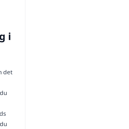
g i
m det
 du
uds
 du