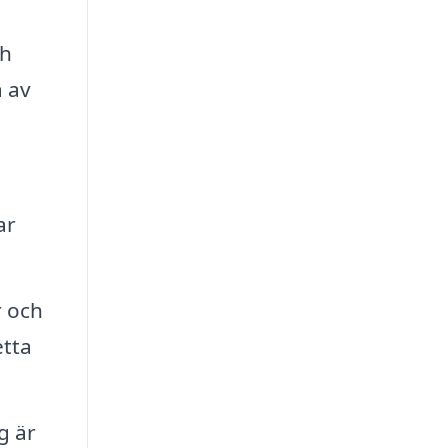
ch
a av
ar
r och
etta
g är