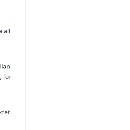
 all
llan
, för
ktet