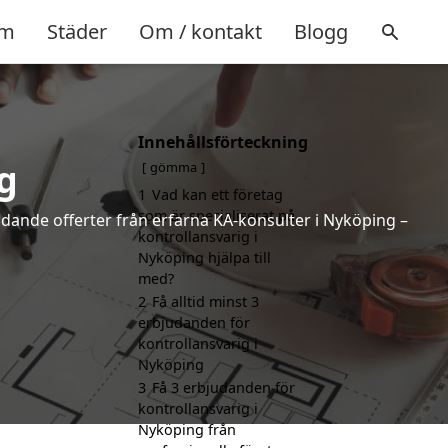
m
Städer
Om / kontakt
Blogg
Innehållsförteckning
g
gömma
1
Vad kan ett företag
som är specialiserat på
indande offerter från erfarna KA-konsulter i Nyköping –
kontrollansvarig i
Nyköping hjälpa till
med?
2
Få alltid minst 3
erbjudanden för
kontrollansvarig i
Nyköping
3
Få 3 erbjudanden för
kontrollansvarig i
Nyköping från