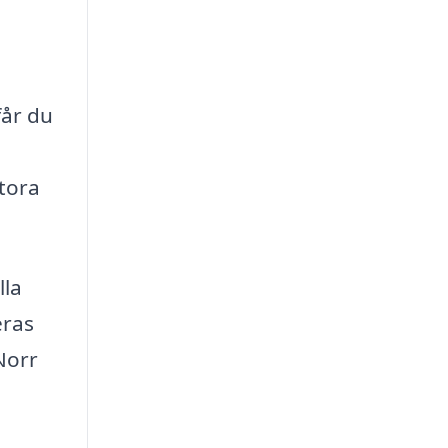
får du
stora
lla
eras
Norr