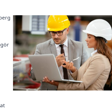
sberg
 gör
dat