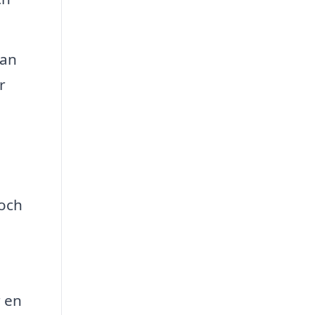
lan
r
 och
r en