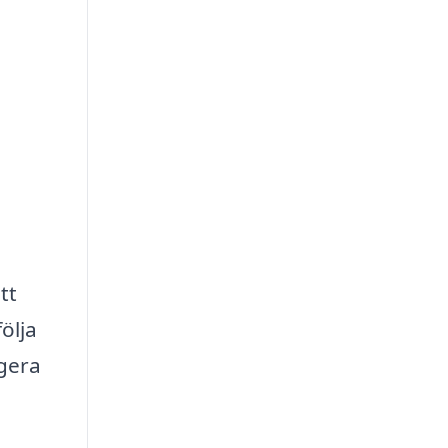
tt
ölja
gera