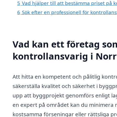
5
Vad hjälper till att bestämma priset på 
6
Sök efter en professionell för kontrolla
Vad kan ett företag som
kontrollansvarig i Nor
Att hitta en kompetent och pålitlig kont
säkerställa kvalitet och säkerhet i byggpr
upp att byggprojekt genomförs enligt l
en expert på området kan du minimera risk
kostsamma förseningar eller rättsliga p