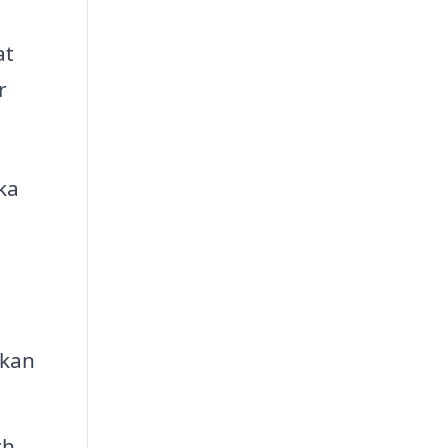
at
r
ka
 kan
ch