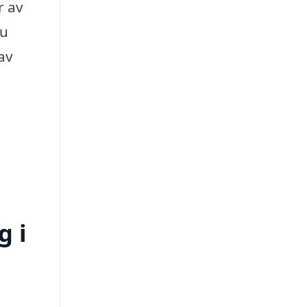
r av
du
av
g i