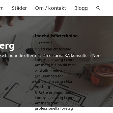
m
Städer
Om / kontakt
Blogg
Innehållsförteckning
erg
gömma
1
Vad kan ett företag
som är specialiserat på
cke bindande offerter från erfarna KA-konsulter i Norr
kontrollansvarig i Norr
Amsberg hjälpa till med?
2
Få alltid minst 3
erbjudanden för
kontrollansvarig i Norr
Amsberg
3
Få tre erbjudanden för
kontrollansvarig i Norr
Amsberg från
professionella företag