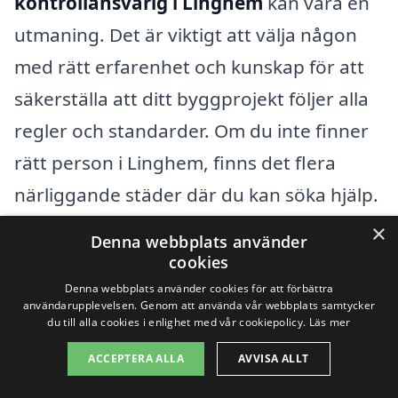
kontrollansvarig i Linghem
kan vara en
utmaning. Det är viktigt att välja någon
med rätt erfarenhet och kunskap för att
säkerställa att ditt byggprojekt följer alla
regler och standarder. Om du inte finner
rätt person i Linghem, finns det flera
närliggande städer där du kan söka hjälp.
×
Denna webbplats använder
Genom vår plattform, kontrollansvarig-
cookies
pris.se, kan du enkelt jämföra priser och
Denna webbplats använder cookies för att förbättra
användarupplevelsen. Genom att använda vår webbplats samtycker
hitta professionella offerter från kunniga
du till alla cookies i enlighet med vår cookiepolicy.
Läs mer
kontrollansvariga i ditt lokalområde. Här
ACCEPTERA ALLA
AVVISA ALLT
är några städer i närheten av Linghem