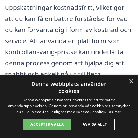
uppskattningar kostnadsfritt, vilket gör
att du kan få en bättre förståelse för vad
du kan förvänta dig i form av kostnad och
service. Att använda en plattform som
kontrollansvarig-pris.se kan underlätta
denna process genom att hjälpa dig att
snabbt och enkelt nå ut till flera
×
Denna webbplats använder
professionella aktörer inom området.
cookies
Denna webbplats använder cookies för att förbättra
Genom att göra din research och
användarupplevelsen. Genom att använda vår webbplats samtycker
du till alla cookies i enlighet med vår cookiepolicy.
Läs mer
noggrant överväga dina alternativ kan du
ACCEPTERA ALLA
AVVISA ALLT
säkerställa att du får det bästa möjliga
erbjudandet på en kontrollansvarig i