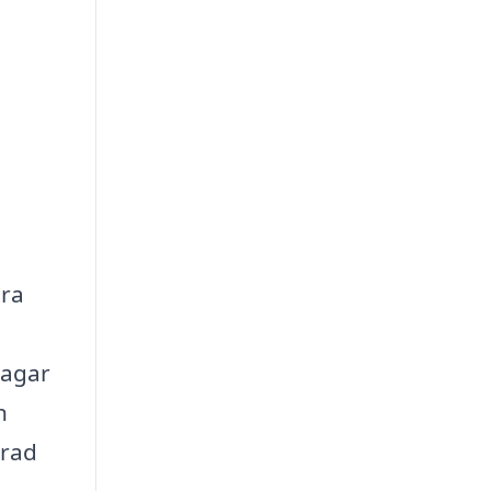
era
lagar
n
 rad