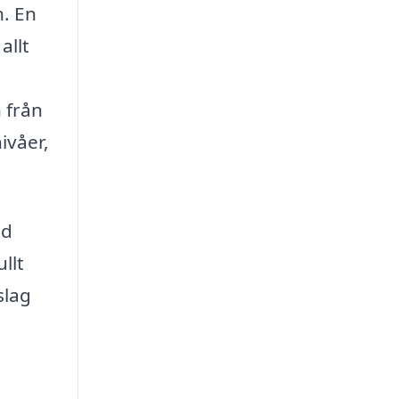
n. En
allt
 från
ivåer,
ad
llt
slag