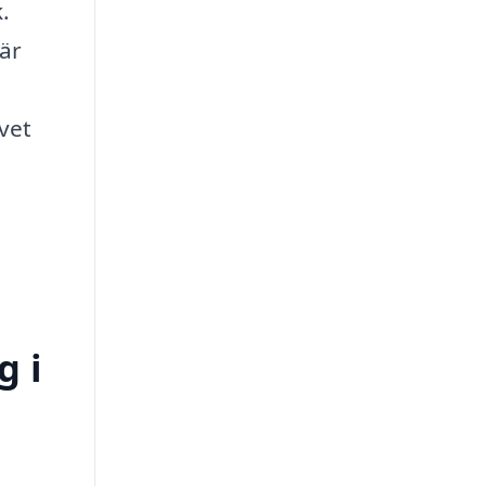
.
är
vet
g i