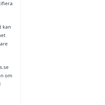
ifiera
t kan
het
tare
s.se
ion om
d