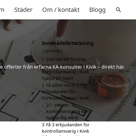
m
Städer
Om / kontakt
Blogg
Innehållsförteckning
gömma
1
Vad kan ett företag
som är specialiserat på
 offerter från erfarna KA-konsulter i Kivik – direkt här.
kontrollansvarig i Kivik
hjälpa till med?
2
Få alltid minst 3
erbjudanden för
kontrollansvarig i Kivik
2.1
Vad en
kontrollansvarig kan
hjälpa dig med:
3
Få 3 erbjudanden för
kontrollansvarig i Kivik