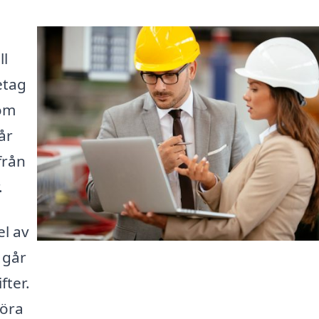
ll
retag
 om
år
från
.
el av
 går
fter.
göra