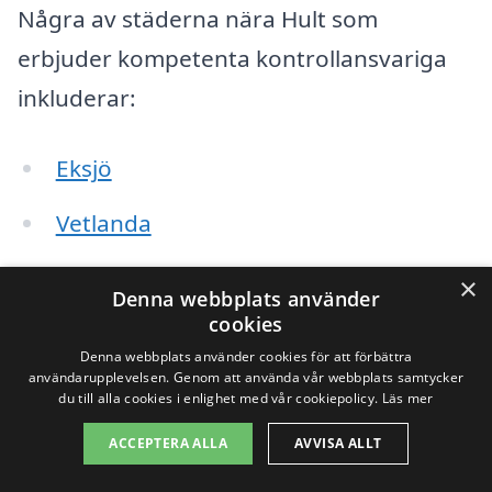
Några av städerna nära Hult som
erbjuder kompetenta kontrollansvariga
inkluderar:
Eksjö
Vetlanda
Nässjö
×
Denna webbplats använder
cookies
Bergkvara
Denna webbplats använder cookies för att förbättra
användarupplevelsen. Genom att använda vår webbplats samtycker
Målilla
du till alla cookies i enlighet med vår cookiepolicy.
Läs mer
Bredaryd
ACCEPTERA ALLA
AVVISA ALLT