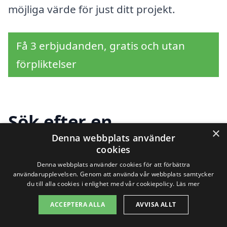
möjliga värde för just ditt projekt.
Få 3 erbjudanden, gratis och utan
förpliktelser
Sök efter en
×
Denna webbplats använder
professionell för
cookies
kontrollansvarig i
Denna webbplats använder cookies för att förbättra
användarupplevelsen. Genom att använda vår webbplats samtycker
andra städer nära
du till alla cookies i enlighet med vår cookiepolicy.
Läs mer
ACCEPTERA ALLA
AVVISA ALLT
Högsäter