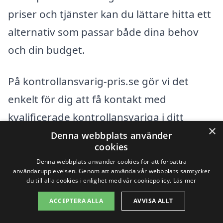
priser och tjänster kan du lättare hitta ett
alternativ som passar både dina behov
och din budget.
På kontrollansvarig-pris.se gör vi det
enkelt för dig att få kontakt med
kvalificerade kontrollansvariga i ditt
×
område. Genom att fylla i vår
Denna webbplats använder
cookies
offertförfrågan kan du snabbt få flera
Denna webbplats använder cookies för att förbättra
alternativ och välja det som passar dig
användarupplevelsen. Genom att använda vår webbplats samtycker
du till alla cookies i enlighet med vår cookiepolicy.
Läs mer
bäst.
ACCEPTERA ALLA
AVVISA ALLT