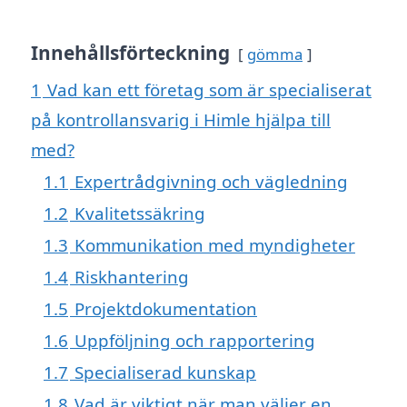
Innehållsförteckning
gömma
1
Vad kan ett företag som är specialiserat
på kontrollansvarig i Himle hjälpa till
med?
1.1
Expertrådgivning och vägledning
1.2
Kvalitetssäkring
1.3
Kommunikation med myndigheter
1.4
Riskhantering
1.5
Projektdokumentation
1.6
Uppföljning och rapportering
1.7
Specialiserad kunskap
1.8
Vad är viktigt när man väljer en