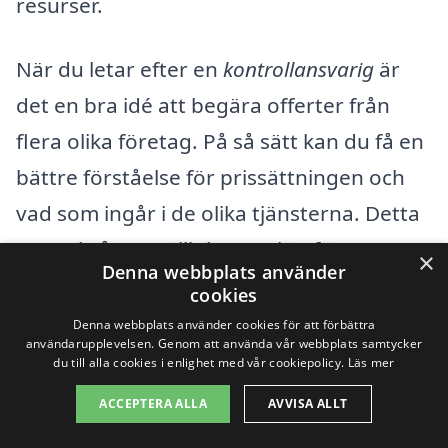
resurser.
När du letar efter en
kontrollansvarig
är
det en bra idé att begära offerter från
flera olika företag. På så sätt kan du få en
bättre förståelse för prissättningen och
vad som ingår i de olika tjänsterna. Detta
ger också en möjlighet att jämföra
×
Denna webbplats använder
kompetens och erfarenhet bland olika
cookies
aktörer. Hos kontrollansvarig-pris.se gör
Denna webbplats använder cookies för att förbättra
användarupplevelsen. Genom att använda vår webbplats samtycker
vi det enkelt för dig att få flera
du till alla cookies i enlighet med vår cookiepolicy.
Läs mer
erbjudanden, så att du kan hitta den
ACCEPTERA ALLA
AVVISA ALLT
kontrollansvariga som bäst passar dina