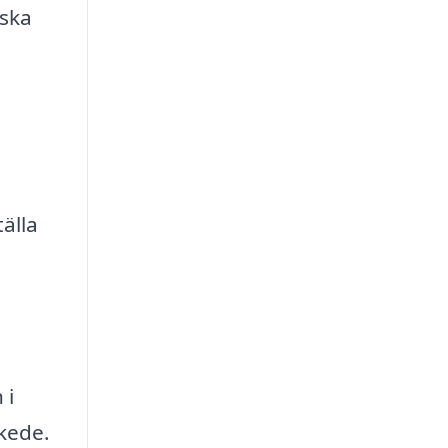
nska
.
älla
 i
skede.