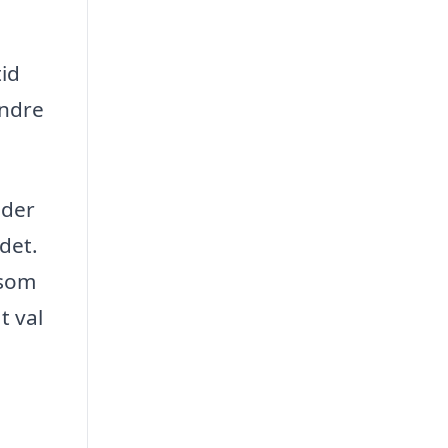
id
indre
uder
det.
 som
t val