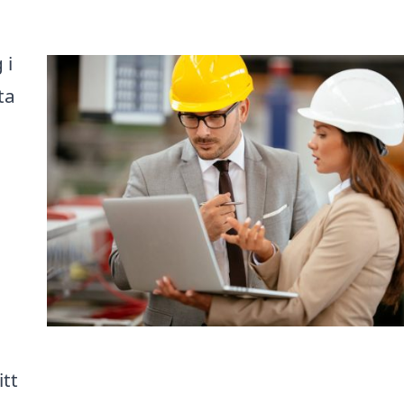
 i
ta
itt