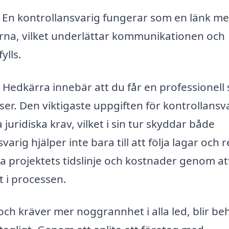
En kontrollansvarig fungerar som en länk me
a, vilket underlättar kommunikationen och
ylls.
i Hedkärra innebär att du får en professionell
er. Den viktigaste uppgiften för kontrollansv
a juridiska krav, vilket i sin tur skyddar både
ig hjälper inte bara till att följa lagar och r
a projektets tidslinje och kostnader genom at
 i processen.
ch kräver mer noggrannhet i alla led, blir be