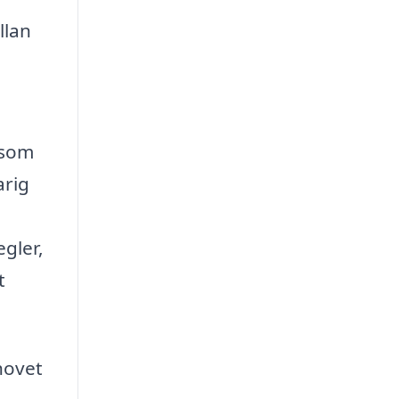
llan
 som
arig
egler,
t
hovet