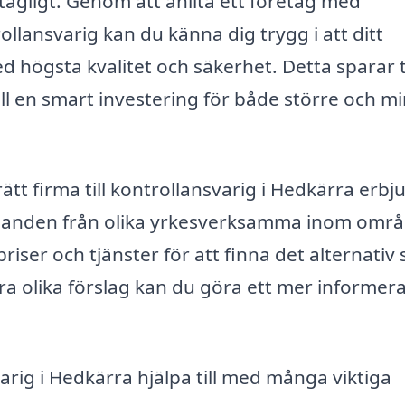
tagligt. Genom att anlita ett företag med
llansvarig kan du känna dig trygg i att ditt
högsta kvalitet och säkerhet. Detta sparar t
till en smart investering för både större och m
rätt firma till kontrollansvarig i Hedkärra erbj
judanden från olika yrkesverksamma inom områ
riser och tjänster för att finna det alternativ
ra olika förslag kan du göra ett mer informera
rig i Hedkärra hjälpa till med många viktiga