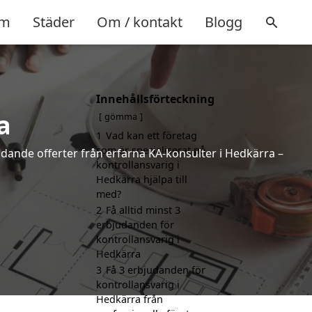
m
Städer
Om / kontakt
Blogg
Innehållsförteckning
a
gömma
1
Vad kan ett företag
som är specialiserat på
indande offerter från erfarna KA-konsulter i Hedkärra –
kontrollansvarig i
Hedkärra hjälpa till
med?
2
Få alltid minst 3
erbjudanden för
kontrollansvarig i
Hedkärra
3
Få 3 erbjudanden för
kontrollansvarig i
Hedkärra från