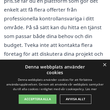
pris.se får du en plattform som gör det
enkelt att få flera offerter från
professionella kontrollansvariga i ditt
område. På så sätt kan du hitta en tjänst
som passar både dina behov och din
budget. Tveka inte att kontakta flera
företag för att diskutera dina projekt och
få en känsla för den hjälp du behöver!
×
Denna webbplats använder
cookies
Få 3 erbjudanden, gratis och utan
Denna webbplats använder cookies för att förbättra
användarupplevelsen. Genom att använda vår webbplats samtycker
förpliktelser
du till alla cookies i enlighet med vår cookiepolicy.
Läs mer
ACCEPTERA ALLA
AVVISA ALLT