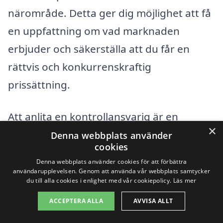
närområde. Detta ger dig möjlighet att få
en uppfattning om vad marknaden
erbjuder och säkerställa att du får en
rättvis och konkurrenskraftig
prissättning.
Att anlita en kontrollansvarig är en
×
investering i ditt byggprojekt som kan
Denna webbplats använder
cookies
spara tid och kostnader i längden. Så,
Denna webbplats använder cookies för att förbättra
oavsett om du ska bygga nytt, renovera
användarupplevelsen. Genom att använda vår webbplats samtycker
du till alla cookies i enlighet med vår cookiepolicy.
Läs mer
eller utföra andra bygg- och
ACCEPTERA ALLA
AVVISA ALLT
anläggningsarbeten, tveka inte att