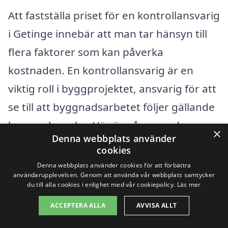
Att fastställa priset för en kontrollansvarig
i Getinge innebär att man tar hänsyn till
flera faktorer som kan påverka
kostnaden. En kontrollansvarig är en
viktig roll i byggprojektet, ansvarig för att
se till att byggnadsarbetet följer gällande
lagar och regler. Här är några av de
×
Denna webbplats använder
faktorer som kan påverka priset för en
cookies
kontrollansvarig:
Denna webbplats använder cookies för att förbättra
användarupplevelsen. Genom att använda vår webbplats samtycker
du till alla cookies i enlighet med vår cookiepolicy.
Läs mer
Projektets storlek och komplexitet:
ACCEPTERA ALLA
AVVISA ALLT
Större och mer komplexa projekt