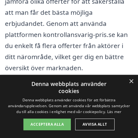
jämföra olika offerter för att säkerställa
att man får det bästa möjliga
erbjudandet. Genom att använda
plattformen kontrollansvarig-pris.se kan
du enkelt få flera offerter från aktörer i
ditt närområde, vilket ger dig en bättre
översikt över marknaden.
×
Denna webbplats använder
Sammanfattningsvis kommer priset på en
cookies
kontrollansvarig i Gäddede att bero på en
Denna webbplats använder cookies för att förbättra
användarupplevelsen. Genom att använda vår webbplats samtycker
kombination av projektets specifika krav,
du till alla cookies i enlighet med vår cookiepolicy.
Läs mer
den kontrollansvariges erfarenhet samt
ACCEPTERA ALLA
AVVISA ALLT
marknadsförhållandena. Genom att