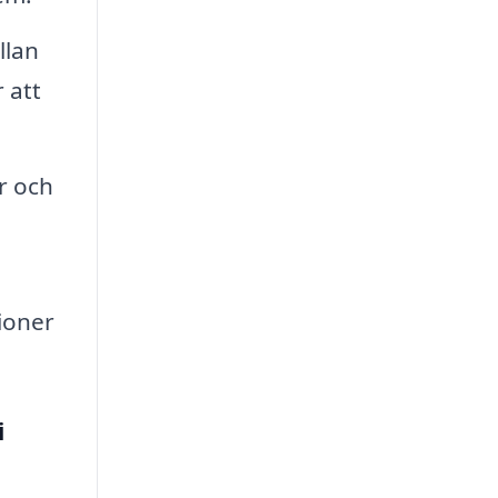
llan
 att
r och
ioner
i