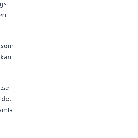
ngs
den
ersom
 kan
s.se
 det
samla