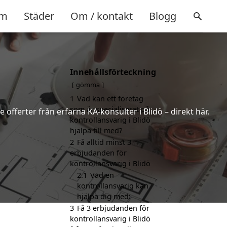
m
Städer
Om / kontakt
Blogg
Innehållsförteckning
gömma
1
Vad kan ett företag
som är specialiserat på
 offerter från erfarna KA-konsulter i Blidö – direkt här.
kontrollansvarig i Blidö
hjälpa till med?
2
Få alltid minst 3
erbjudanden för
kontrollansvarig i Blidö
2.1
Vad en
kontrollansvarig kan
hjälpa dig med:
3
Få 3 erbjudanden för
kontrollansvarig i Blidö