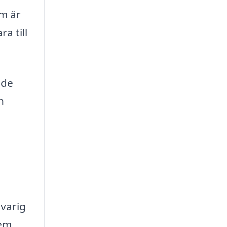
om är
a till
 de
n
varig
em.