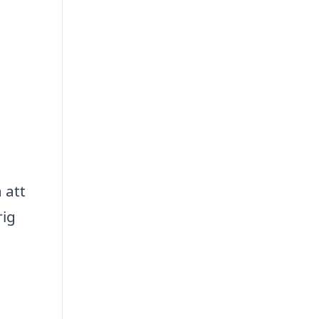
 att
rig