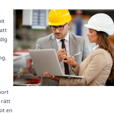
it
att
 dig
ng.
port
 rätt
mot en