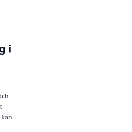
g i
och
t
a kan