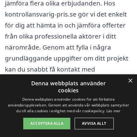
jämföra flera olika erbjudanden. Hos
kontrollansvarig-pris.se gör vi det enkelt
för dig att hämta in och jämföra offerter
från olika professionella aktörer i ditt
närområde. Genom att fylla i några
grundläggande uppgifter om ditt projekt
kan du snabbt få kontakt med
×
kompetenta kontrollansvariga som kan
Denna webbplats använder
cookies
bistå med sina tjänster och ge dig
Denna webbplats använder cookies för att förbättra
prisinformation anpassad efter dina
användarupplevelsen. Genom att använda vår webbplats samtycker
du till alla cookies i enlighet med vår cookiepolicy.
Läs mer
specifika behov. Detta ger inte bara en
bättre översikt över kostnaderna, utan
ACCEPTERA ALLA
AVVISA ALLT
hjälper också dig att hitta den bästa