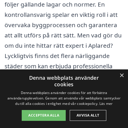
följer gällande lagar och normer. En
kontrollansvarig spelar en viktig roll i att
övervaka byggprocessen och garantera
att allt utförs på rätt sätt. Men vad gör du
om du inte hittar rätt expert i Aplared?
Lyckligtvis finns det flera närliggande
städer som kan erbjuda professionella
×
tjänster inom detta område.
Denna webbplats använder
cookies
Denna webbplats använder cookies för att förbättra
Här är några av de städer där du kan leta
användarupplevelsen. Genom att använda vår webbplats samtycker
efter en kontrollansvarig:
du till alla cookies i enlighet med vår cookiepolicy.
Läs mer
ACCEPTERA ALLA
AVVISA ALLT
Borås