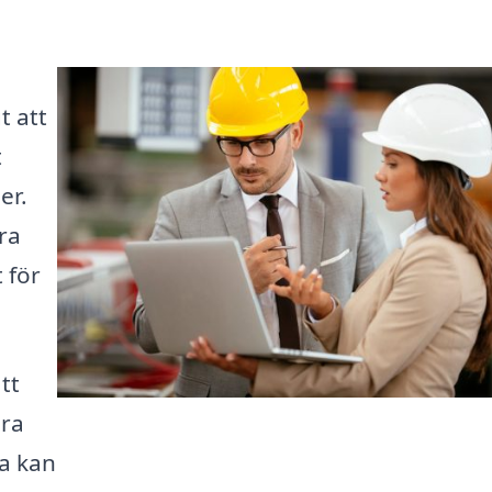
t att
t
er.
era
 för
tt
öra
ma kan