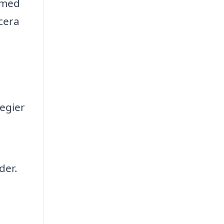
 med
cera
egier
der.