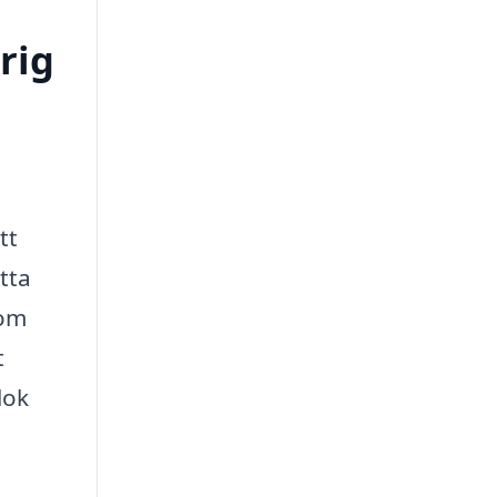
rig
tt
tta
 om
t
lok