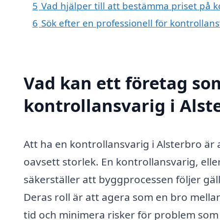
5
Vad hjälper till att bestämma priset på k
6
Sök efter en professionell för kontrollan
Vad kan ett företag som
kontrollansvarig i Alst
Att ha en kontrollansvarig i Alsterbro ä
oavsett storlek. En kontrollansvarig, ell
säkerställer att byggprocessen följer gä
Deras roll är att agera som en bro mell
tid och minimera risker för problem so