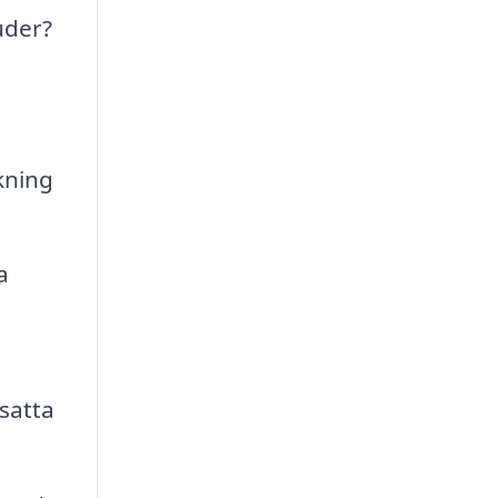
uder?
kning
a
psatta