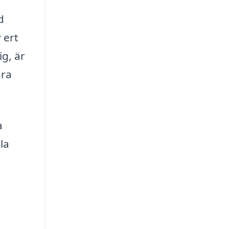
d
 ert
ig, är
ara
a
la