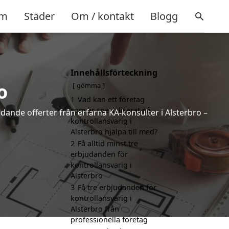
m
Städer
Om / kontakt
Blogg
Innehållsförteckning
o
gömma
1
Vad kan ett företag
som är specialiserat på
ndande offerter från erfarna KA-konsulter i Alsterbro –
kontrollansvarig i
Alsterbro hjälpa till med?
2
Få alltid minst tre
erbjudanden för
kontrollansvarig i
Alsterbro
3
Få tre erbjudanden för
kontrollansvarig i
Alsterbro från
professionella företag